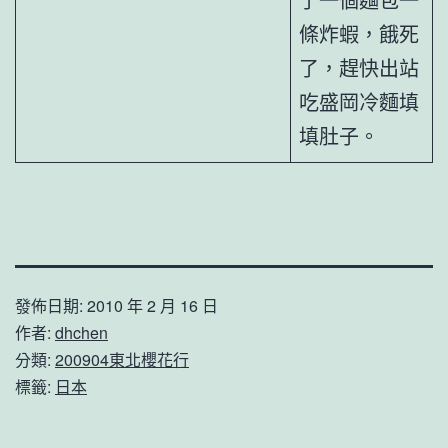
了一個麵包一
條炸蝦，餓死
了，趕快出站
吃盛岡冷麵填
填肚子。
發佈日期:
2010 年 2 月 16 日
作者:
dhchen
分類:
200904東北櫻花行
標籤:
日本