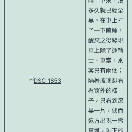
暗了下來，沒
多久就已經全
黑。在車上打
了一下瞌睡，
醒來之後發現
車上除了運轉
士、車掌，乘
客只有兩個；
隔著玻璃想看
看窗外的樣
子，只看到漆
黑一片，偶而
遠方出現一盞
車燈，剩下的