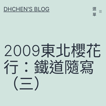
跳
DHCHEN'S BLOG
選
至
單
主
要
內
容
2009東北櫻花
行：鐵道隨寫
（三）