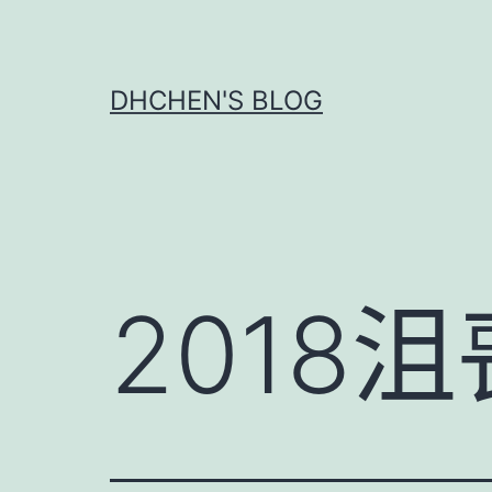
跳
至
主
DHCHEN'S BLOG
要
內
容
2018沮喪