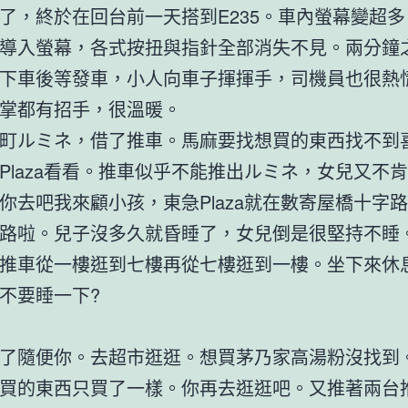
了，終於在回台前一天搭到E235。車內螢幕變超
導入螢幕，各式按扭與指針全部消失不見。兩分鐘
下車後等發車，小人向車子揮揮手，司機員也很熱
掌都有招手，很溫暖。
町ルミネ，借了推車。馬麻要找想買的東西找不到
Plaza看看。推車似乎不能推出ルミネ，女兒又不
你去吧我來顧小孩，東急Plaza就在數寄屋橋十字
路啦。兒子沒多久就昏睡了，女兒倒是很堅持不睡
推車從一樓逛到七樓再從七樓逛到一樓。坐下來休
不要睡一下?
了隨便你。去超市逛逛。想買茅乃家高湯粉沒找到
買的東西只買了一樣。你再去逛逛吧。又推著兩台