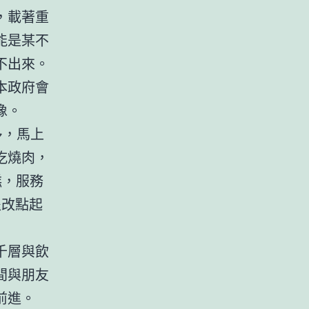
，載著重
能是某不
不出來。
本政府會
像。
多，馬上
吃燒肉，
糕，服務
退改點起
千層與飲
間與朋友
前進。