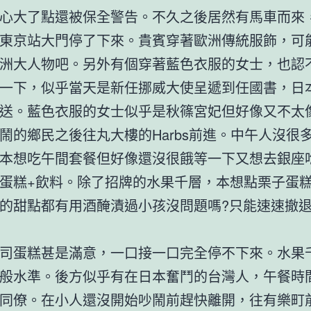
心大了點還被保全警告。不久之後居然有馬車而來
東京站大門停了下來。貴賓穿著歐洲傳統服飾，可
洲大人物吧。另外有個穿著藍色衣服的女士，也認
一下，似乎當天是新任挪威大使呈遞到任國書，日
送。藍色衣服的女士似乎是秋篠宮妃但好像又不太
鬧的鄉民之後往丸大樓的Harbs前進。中午人沒很
本想吃午間套餐但好像還沒很餓等一下又想去銀座
蛋糕+飲料。除了招牌的水果千層，本想點栗子蛋
的甜點都有用酒醃漬過小孩沒問題嗎?只能速速撤
司蛋糕甚是滿意，一口接一口完全停不下來。水果
般水準。後方似乎有在日本奮鬥的台灣人，午餐時
同僚。在小人還沒開始吵鬧前趕快離開，往有樂町