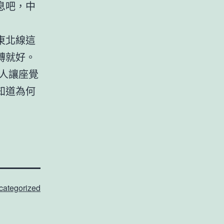
息吧，中
東北線這
轉就好。
有人讓座覺
知道為何
categorized