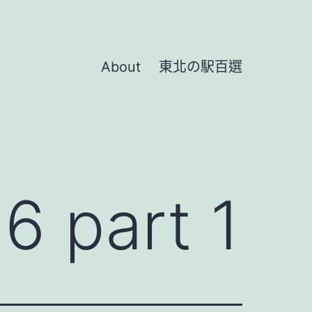
About
東北の駅百選
 part 1