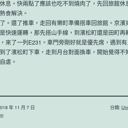
休息。快兩點了應該也吃不到燒肉了，先回旅館休
熟食解決。
了。還了推車，走回有樂町準備搭車回旅館。京濱
是快速運轉，那先搭山手線，到濱松町還是田町再
，來了一列E231。車門旁剛好就是優先席，遇到
到了濱松町下車，走到月台對面換車，開始覺得不
自虐。
018 年 11 月 7 日
分類:
Un
en