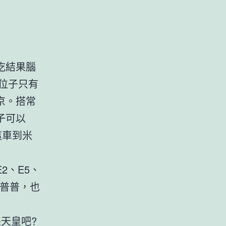
吃結果腦
用位子只有
京。搭常
子可以
這車到米
2、E5、
乎普普，也
天皇吧?