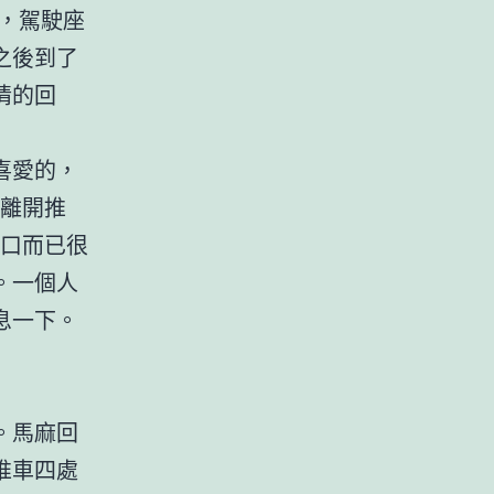
多，駕駛座
之後到了
情的回
喜愛的，
肯離開推
路口而已很
。一個人
息一下。
。馬麻回
推車四處