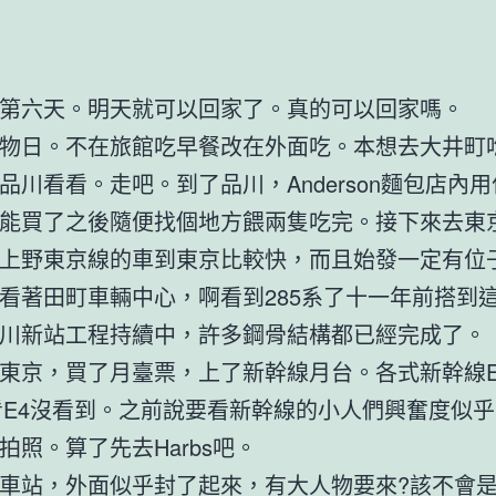
第六天。明天就可以回家了。真的可以回家嗎。
物日。不在旅館吃早餐改在外面吃。本想去大井町
品川看看。走吧。到了品川，Anderson麵包店內
能買了之後隨便找個地方餵兩隻吃完。接下來去東
上野東京線的車到東京比較快，而且始發一定有位
看著田町車輛中心，啊看到285系了十一年前搭到
川新站工程持續中，許多鋼骨結構都已經完成了。
東京，買了月臺票，上了新幹線月台。各式新幹線E
看E4沒看到。之前說要看新幹線的小人們興奮度似
拍照。算了先去Harbs吧。
車站，外面似乎封了起來，有大人物要來?該不會是