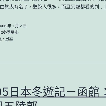
由於太有名了，聽說人很多，而且到處都看的到…
006 年 1 月 2 日
512冬季暴走
道
、
日本
005日本冬遊記－函館