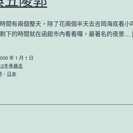
與五陵郭
時間有兩個整天，除了花兩個半天去吉岡海底看小
剩下的時間就在函館市內看看囉，最著名的夜景…
006 年 1 月 1 日
512冬季暴走
道
、
日本