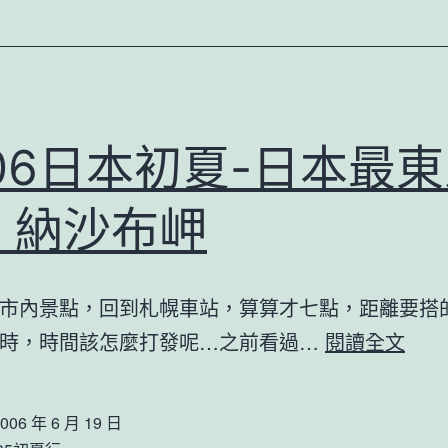
006日本初夏-日本最
：納沙布岬
市內景點，回到札幌車站，算算才七點，距離要搭
2006
小時，時間該怎麼打發呢…之前看過…
閱讀全文
日
本
006 年 6 月 19 日
初