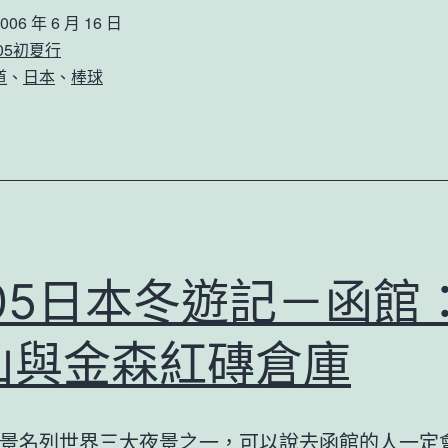
本
006 年 6 月 16 日
初
605初夏行
夏：
道
、
日本
、
棒球
札
幌
巨
蛋
005日本冬遊記－函館
山與金森紅磚倉庫
景名列世界三大夜景之一，可以說去函館的人一定