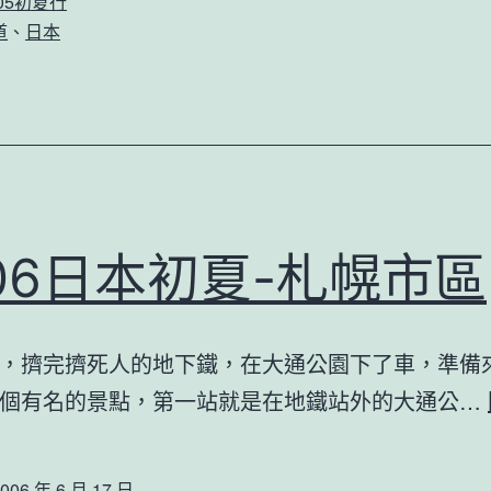
605初夏行
夏-
道
、
日本
日
本
最
東
之
地：
06日本初夏-札幌市區
納
沙
，擠完擠死人的地下鐵，在大通公園下了車，準備
布
個有名的景點，第一站就是在地鐵站外的大通公…
岬
006 年 6 月 17 日