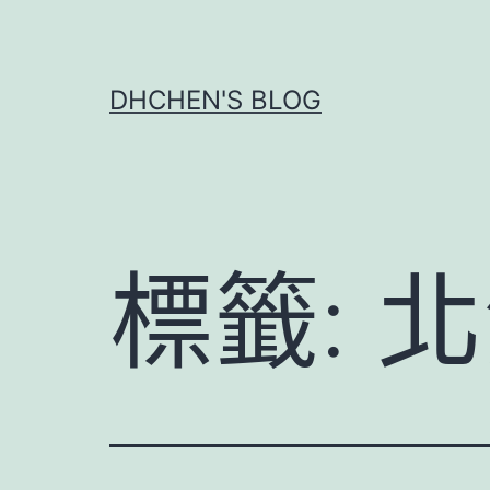
跳
至
主
DHCHEN'S BLOG
要
內
容
標籤:
北