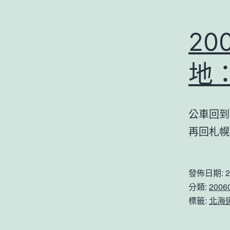
2
地
公車回到
再回札幌
發佈日期:
2
分類:
200
標籤:
北海