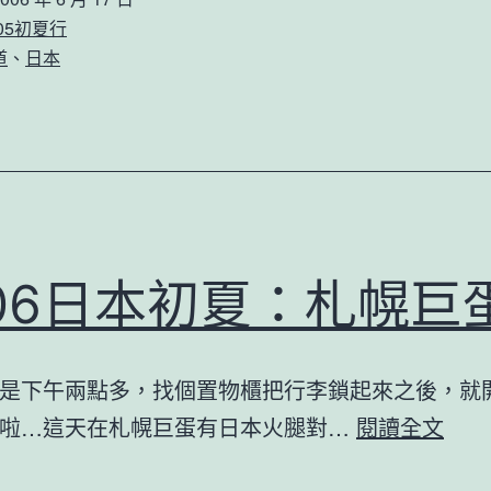
605初夏行
道
、
日本
006日本初夏：札幌巨
是下午兩點多，找個置物櫃把行李鎖起來之後，就
2006
邊啦…這天在札幌巨蛋有日本火腿對…
閱讀全文
日