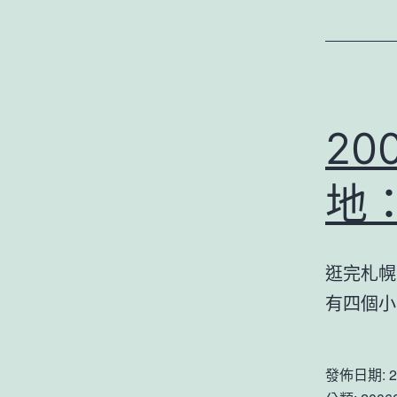
2
地
逛完札幌
有四個
發佈日期:
2