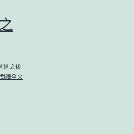
東之
逛逛之後
2006
閱讀全文
日
本
初
夏-
日