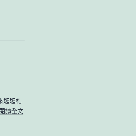
來逛逛札
2006
閱讀全文
日
本