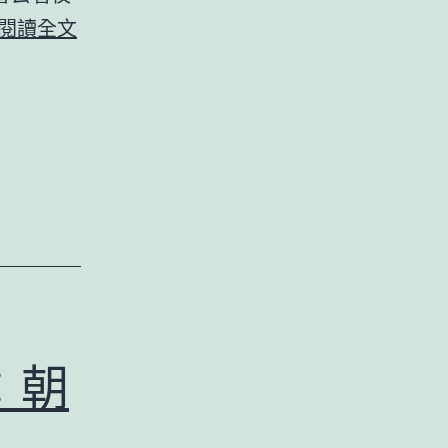
2005
閱讀全文
日
本
冬
遊
記
－
函
館：
函
館
：朝
山
與