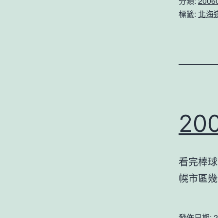
分類:
200
標籤:
北海
20
看完棒球
幌市區幾
發佈日期:
2