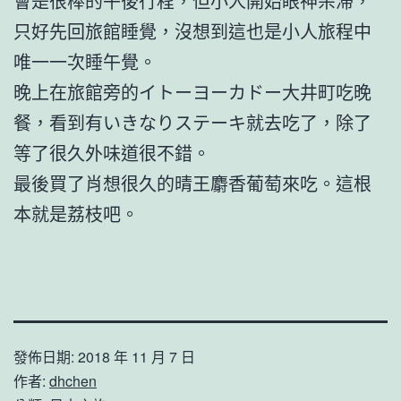
會是很棒的午後行程，但小人開始眼神呆滯，
只好先回旅館睡覺，沒想到這也是小人旅程中
唯一一次睡午覺。
晚上在旅館旁的イトーヨーカドー大井町吃晚
餐，看到有いきなりステーキ就去吃了，除了
等了很久外味道很不錯。
最後買了肖想很久的晴王麝香葡萄來吃。這根
本就是荔枝吧。
發佈日期:
2018 年 11 月 7 日
作者:
dhchen