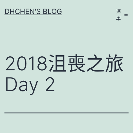
跳
DHCHEN'S BLOG
選
至
單
主
要
內
容
2018沮喪之旅
Day 2