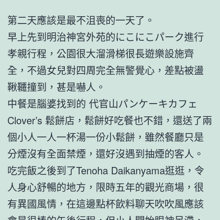
第二天應該是最不沮喪的一天了。
早上先到明治神宮外苑的にこにこパーク進行
孝親行程，公園很大溜滑梯很長遊樂設施齊
全，不過女兒對四周完全無警覺心，差點被盪
鞦韆撞到，甚是嚇人。
中餐是腦婆找到的 代官山パンケーキカフェ
Clover’s 鬆餅店，鬆餅好吃餐也不錯，還送了兩
個小人一人一杯湯一份小鬆餅，雖然餐廳只是
分煙沒有全面禁煙，還好沒遇到抽煙的客人。
吃完飯之後到了Tenoha Daikanyama逛逛，令
人身心舒暢的地方，限時五年的觀光商場，很
有異國風情，在這邊點杯飲料聊天吹吹風應該