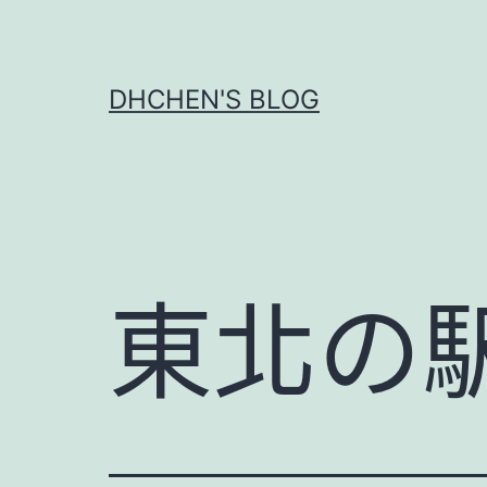
跳
至
主
DHCHEN'S BLOG
要
內
容
東北の