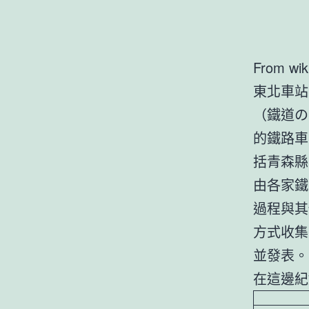
From wik
東北車站
（鐵道の
的鐵路車
括青森縣
由各家鐵
過程與其
方式收集
並發表。
在這邊紀