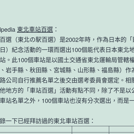
ipedia
東北車站百選
：
百選（東北の駅百選）是2002年時，作為日本的「
日）紀念活動的一環而選出100個能代表日本東北
站。此100個車站是以國土交通省東北運輸局管轄
、岩手縣、秋田縣、宮城縣、山形縣、福島縣）作
路公司自行推薦名單之後交由選考委員會選定。相
他地方的「車站百選」活動有點不同，除了不是以
車站名單之外，100個車站也沒有分次選出，而是
錄一下已經拜訪過的東北車站百選：