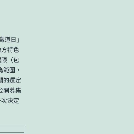
鐵道日」
地方特色
權限（包
為範圍，
關的選定
公開募集
一次決定