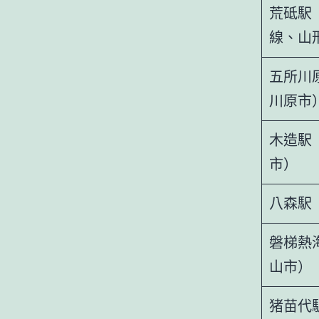
荒砥駅
線、山
五所川
川原市
木造駅
市）
八森駅
磐梯熱
山市）
猪苗代