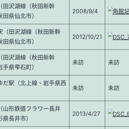
（田沢湖線（秋田新幹
2008/9/4
秋田県仙北市）
駅（田沢湖線（秋田新幹
2012/10/21
秋田県仙北市）
（田沢湖線（秋田新幹
未訪
未訪
岩手県雫石町）
ゆだ駅（北上線、岩手県西
未訪
未訪
）
（山形鉄道フラワー長井
2013/4/27
形県長井市）