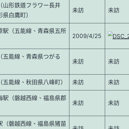
（山形鉄道フラワー長井
未訪
未訪
形県白鷹町）
原駅（五能線、青森県五所
2009/4/25
）
（五能線、青森県つがる
未訪
未訪
（五能線、秋田県八峰町）
未訪
未訪
海駅（磐越西線、福島県郡
未訪
未訪
駅（磐越西線、福島県猪苗
未訪
未訪