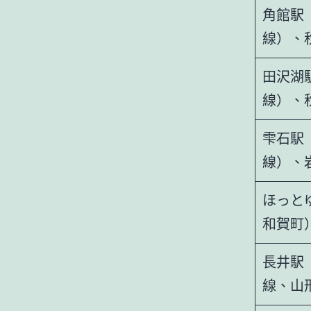
角館駅
線）、
田沢湖
線）、
雫石駅
線）、
ほっと
和賀町
長井駅
線、山