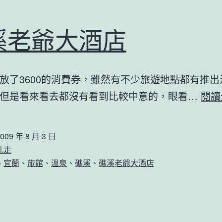
溪老爺大酒店
放了3600的消費券，雖然有不少旅遊地點都有推出
但是看來看去都沒有看到比較中意的，眼看…
閱讀
009 年 8 月 3 日
亂走
、
宜蘭
、
旅館
、
溫泉
、
礁溪
、
礁溪老爺大酒店