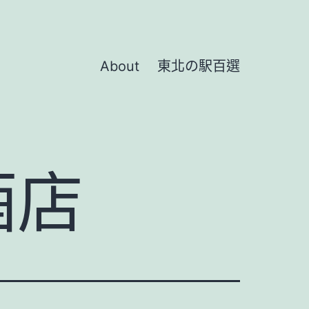
About
東北の駅百選
酒店