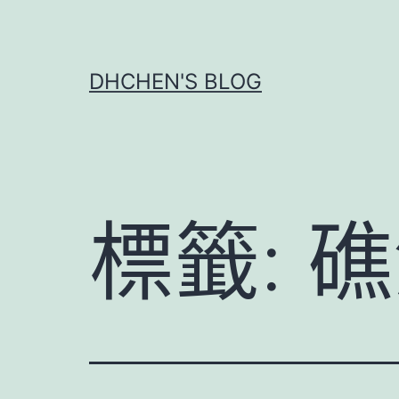
跳
至
主
DHCHEN'S BLOG
要
內
容
標籤:
礁