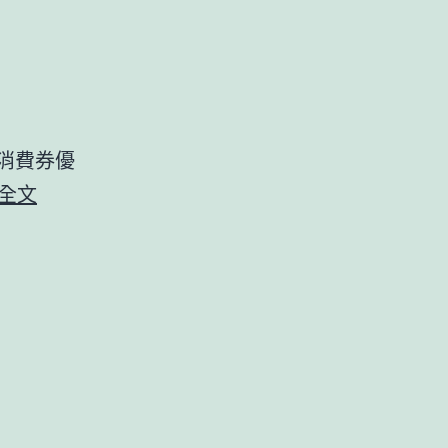
消費券優
礁
全文
溪
老
爺
大
酒
店