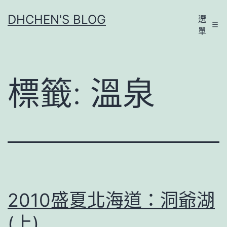
跳
DHCHEN'S BLOG
選
至
單
主
要
內
標籤:
溫泉
容
2010盛夏北海道：洞爺湖
(上)