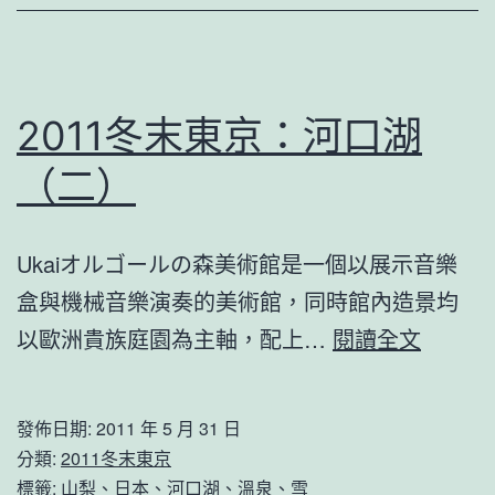
湖
（
—
富
2011冬末東京：河口湖
士
（二）
吟
景
Ukaiオルゴールの森美術館是一個以展示音樂
（
盒與機械音樂演奏的美術館，同時館內造景均
2011
以歐洲貴族庭園為主軸，配上…
閱讀全文
冬
末
發佈日期:
2011 年 5 月 31 日
東
分類:
2011冬末東京
京：
標籤:
山梨
、
日本
、
河口湖
、
溫泉
、
雪