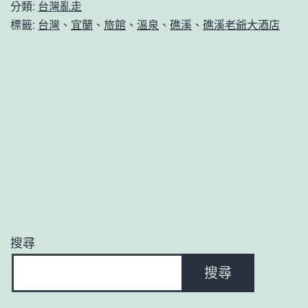
爺
分類:
台灣亂走
大
標籤:
台灣
、
宜蘭
、
旅館
、
溫泉
、
礁溪
、
礁溪老爺大酒店
酒
店
搜尋
搜尋