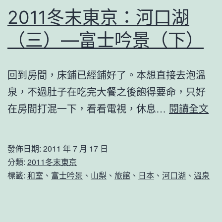
2011冬末東京：河口湖
（三）—富士吟景（下）
回到房間，床鋪已經鋪好了。本想直接去泡溫
泉，不過肚子在吃完大餐之後飽得要命，只好
20
在房間打混一下，看看電視，休息…
閱讀全文
冬
末
發佈日期:
2011 年 7 月 17 日
東
分類:
2011冬末東京
京
標籤:
和室
、
富士吟景
、
山梨
、
旅館
、
日本
、
河口湖
、
溫泉
河
口