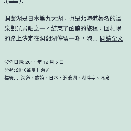
洞爺湖是日本第九大湖，也是北海道著名的溫
泉觀光景點之一。結束了函館的旅程，回札幌
20
的路上決定在洞爺湖停留一晚，泡…
閱讀全文
盛
夏
發佈日期:
2011 年 12 月 5 日
北
分類:
2010盛夏北海道
海
標籤:
北海道
、
旅館
、
日本
、
洞爺湖
、
湖畔亭
、
溫泉
道
洞
爺
湖
(上