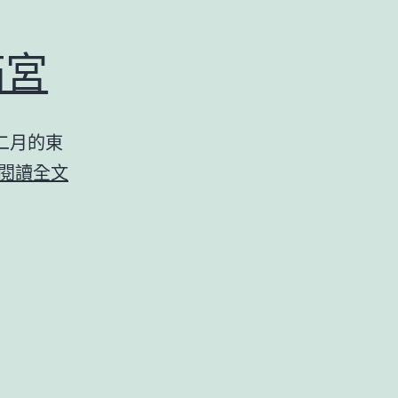
滿宮
二月的東
2011
閱讀全文
冬
末
東
京：
湯
島
天