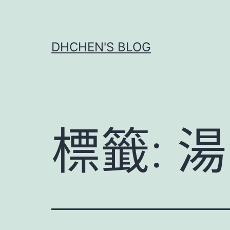
跳
至
主
DHCHEN'S BLOG
要
內
容
標籤:
湯