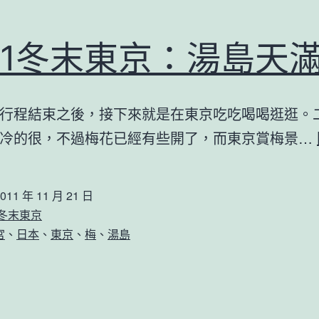
011冬末東京：湯島天
行程結束之後，接下來就是在東京吃吃喝喝逛逛。
冷的很，不過梅花已經有些開了，而東京賞梅景…
011 年 11 月 21 日
1冬末東京
宮
、
日本
、
東京
、
梅
、
湯島