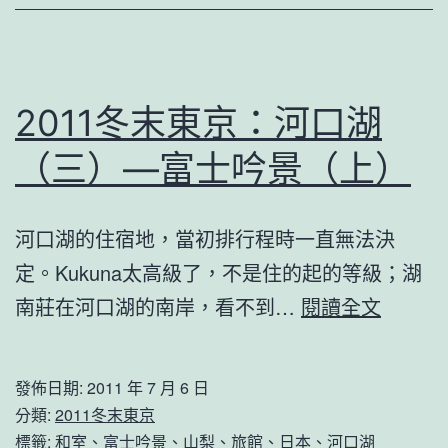
湖
（三）
—
富
2011冬末東京：河口湖
士
（三）—富士吟景（上）
吟
景
河口湖的住宿地，當初排行程時一直無法決
（中）
定。Kukuna太高級了，不是住的起的等級；湖
2011
南莊在河口湖的南岸，看不到…
閱讀全文
冬
末
發佈日期:
2011 年 7 月 6 日
東
分類:
2011冬末東京
京：
標籤:
和室
、
富士吟景
、
山梨
、
旅館
、
日本
、
河口湖