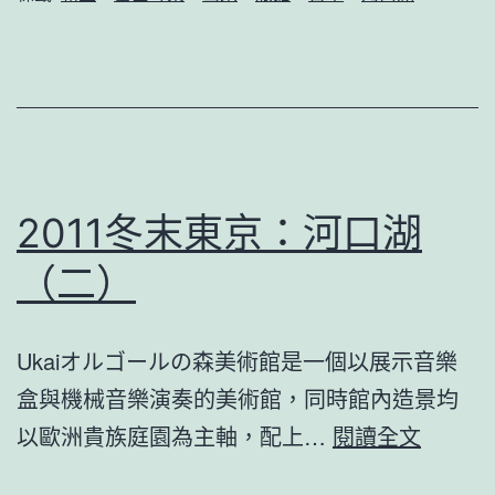
河
口
湖
（三）
—
富
2011冬末東京：河口湖
士
（二）
吟
景
Ukaiオルゴールの森美術館是一個以展示音樂
（上）
盒與機械音樂演奏的美術館，同時館內造景均
2011
以歐洲貴族庭園為主軸，配上…
閱讀全文
冬