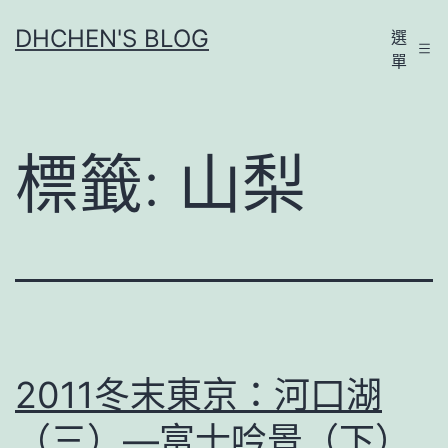
跳
DHCHEN'S BLOG
選
至
單
主
要
內
標籤:
山梨
容
2011冬末東京：河口湖
（三）—富士吟景（下）