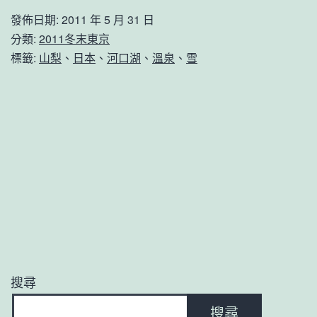
末
發佈日期:
2011 年 5 月 31 日
東
分類:
2011冬末東京
京：
標籤:
山梨
、
日本
、
河口湖
、
溫泉
、
雪
河
口
湖
（二）
搜尋
搜尋