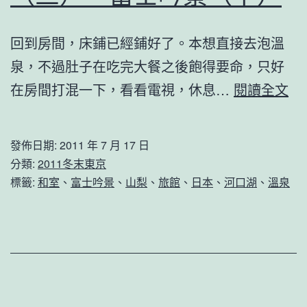
回到房間，床鋪已經鋪好了。本想直接去泡溫
泉，不過肚子在吃完大餐之後飽得要命，只好
20
在房間打混一下，看看電視，休息…
閱讀全文
冬
末
發佈日期:
2011 年 7 月 17 日
東
分類:
2011冬末東京
京
標籤:
和室
、
富士吟景
、
山梨
、
旅館
、
日本
、
河口湖
、
溫泉
河
口
湖
（
—