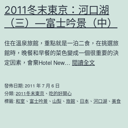
富
2011冬末東京：河口湖
士
（三）—富士吟景（中）
吟
景
住在溫泉旅館，重點就是一泊二食，在挑選旅
（
館時，晚餐和早餐的菜色變成一個很重要的決
2011
定因素，會棄Hotel New…
閱讀全文
冬
末
發佈日期:
2011 年 7 月 6 日
東
分類:
2011冬末東京
、
吃的好開心
京：
標籤:
和室
、
富士吟景
、
山梨
、
旅館
、
日本
、
河口湖
、
美食
河
口