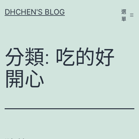
跳
DHCHEN'S BLOG
選
至
單
主
要
內
分類:
吃的好
容
開心