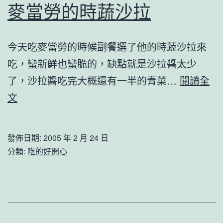
麥當勞的時蔬沙拉
今天吃麥當勞的時候副餐選了他的時蔬沙拉來
吃，蠻新鮮也蠻脆的，缺點就是沙拉醬太少
了，沙拉醬吃完大概還有一半的青菜…
閱讀全
麥
文
當
勞
發佈日期:
2005 年 2 月 24 日
的
分類:
吃的好開心
時
蔬
沙
拉